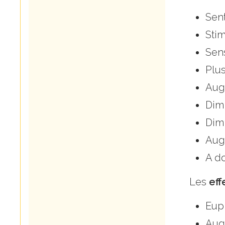
Sent
Stim
Sens
Plus
Aug
Dimi
Dimi
Aug
A do
Les
eff
Eup
Aug