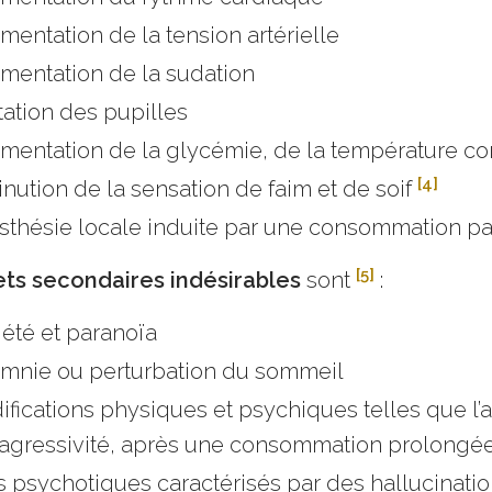
entation de la tension artérielle
mentation de la sudation
tation des pupilles
mentation de la glycémie, de la température co
[4]
nution de la sensation de faim et de soif
thésie locale induite par une consommation par
[5]
ets secondaires indésirables
sont
:
été et paranoïa
omnie ou perturbation du sommeil
fications physiques et psychiques telles que l’agit
’agressivité, après une consommation prolongée
s psychotiques caractérisés par des hallucinatio