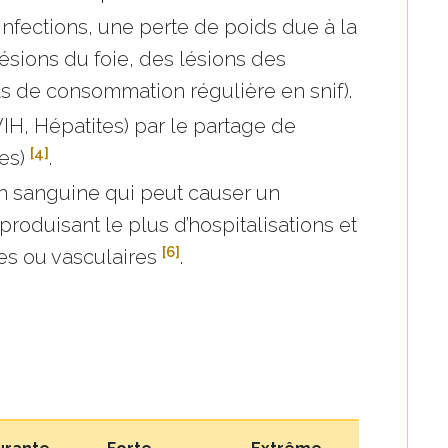
infections, une perte de poids due à la
ésions du foie, des lésions des
s de consommation régulière en snif).
IH, Hépatites) par le partage de
[4]
ues)
.
n sanguine qui peut causer un
roduisant le plus d’hospitalisations et
[6]
es ou vasculaires
.