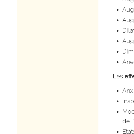
Augm
Aug
Dila
Aug
Dimi
Anes
Les
eff
Anxi
Ins
Modi
de l
Etat