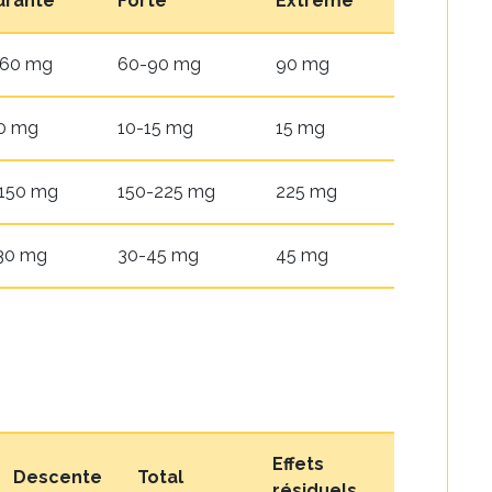
urante
Forte
Extrême
-60 mg
60-90 mg
90 mg
0 mg
10-15 mg
15 mg
150 mg
150-225 mg
225 mg
30 mg
30-45 mg
45 mg
Effets
Descente
Total
résiduels