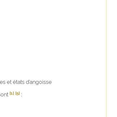
es et états d’angoisse
[1]
[5]
sont
: