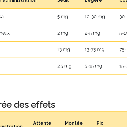
d'administration
Seuil
Légère
Co
sal
5 mg
10-30 mg
30
ineux
2 mg
2-5 mg
5-1
13 mg
13-75 mg
75-
2.5 mg
5-15 mg
15-
ée des effets
Attente
Montée
Pic
nistration