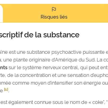
Risques liés
criptif de la substance
ïne est une substance psychoactive puissante et
, une plante originaire d’Amérique du Sud. La 
ants
sur le système nerveux central, qui peut ent
erte, de la concentration et une sensation d’euph
ée comme moyen d’intensifier son énergie ou s
[1]
le
.
 est également connue sous le nom de « coke”, “b