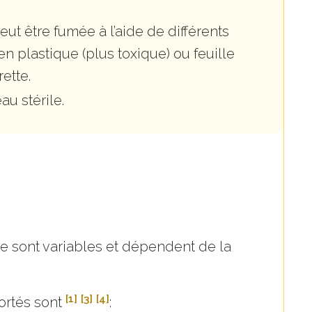
ut être fumée à l’aide de différents
 en plastique (plus toxique) ou feuille
ette.
au stérile.
e sont variables et dépendent de la
[1]
[3]
[4]
ortés sont
: