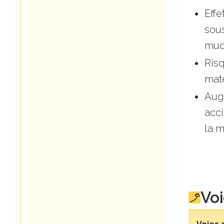
Effe
sous
muqu
Risq
maté
Aug
acci
la m
Voi