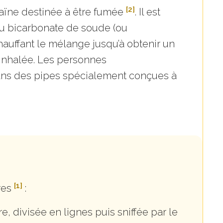
[2]
caïne destinée à être fumée
. Il est
u bicarbonate de soude (ou
hauffant le mélange jusqu’à obtenir un
t inhalée. Les personnes
ans des pipes spécialement conçues à
[1]
res
:
, divisée en lignes puis sniffée par le