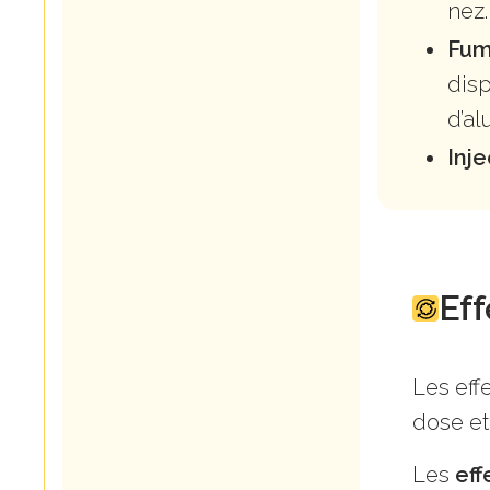
nez.
Fu
disp
d’al
Inj
Eff
Les eff
dose et
Les
eff