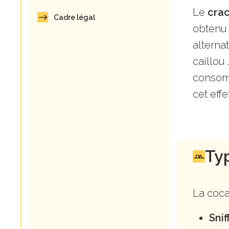
Le
cra
Cadre légal
obtenu 
alterna
caillou
consomm
cet effet
Ty
La coca
Snif