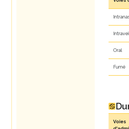
Voies 
Intrana
Intrave
Oral
Fumé
Dur
Voies
d'admi