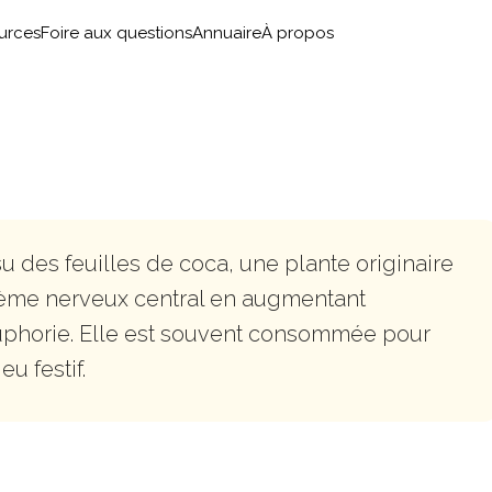
urces
Foire aux questions
Annuaire
À propos
u des feuilles de coca, une plante originaire
stème nerveux central en augmentant
 l’euphorie. Elle est souvent consommée pour
u festif.