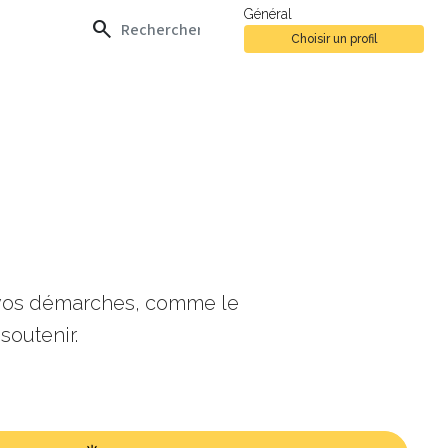
Général
search
Choisir un profil
s vos démarches, comme le
soutenir.