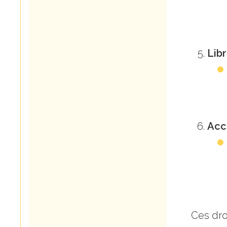
Lib
Accè
Ces dro