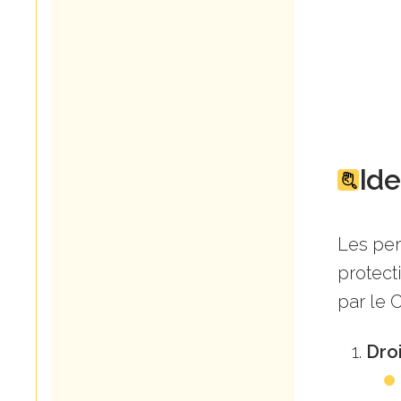
Ide
Les per
protect
par le 
Dro