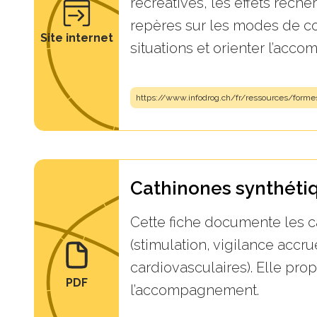
récréatives, les effets rech
repères sur les modes de co
Site internet
situations et orienter l’acc
https://www.infodrog.ch/fr/ressources/forme
Cathinones synthétiq
Cette fiche documente les c
(stimulation, vigilance accru
cardiovasculaires). Elle pro
PDF
l’accompagnement.