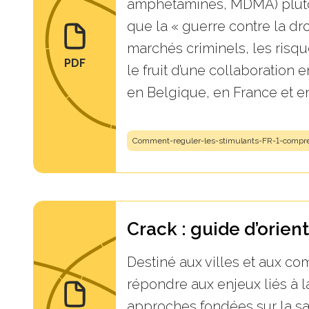
amphétamines, MDMA) plutôt 
que la « guerre contre la dro
marchés criminels, les risque
PDF
le fruit d’une collaboratio
en Belgique, en France et e
Comment-reguler-les-stimulants-FR-1-compre
Crack : guide d’orien
Destiné aux villes et aux c
répondre aux enjeux liés à 
approches fondées sur la san