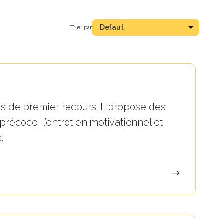
Defaut
Trier par
e·s de premier recours. Il propose des
récoce, l’entretien motivationnel et
.