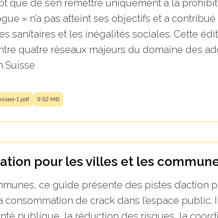
que de s’en remettre uniquement à la prohibitio
gue » n’a pas atteint ses objectifs et a contribué
s sanitaires et les inégalités sociales. Cette éd
n entre quatre réseaux majeurs du domaine des a
n Suisse
ssed-1.pdf
9.92 MB
tation pour les villes et les commun
ommunes, ce guide présente des pistes d’action
la consommation de crack dans l’espace public. I
té publique, la réduction des risques, la coord