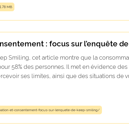
1.78 MB
sentement : focus sur l’enquête de
ep Smiling, cet article montre que la consomma
our 58% des personnes. Il met en évidence des e
cevoir ses limites, ainsi que des situations de v
mation-et-consentement-focus-sur-lenquete-de-keep-smiling/