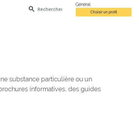
Général
search
Choisir un profil
une substance particulière ou un
rochures informatives, des guides