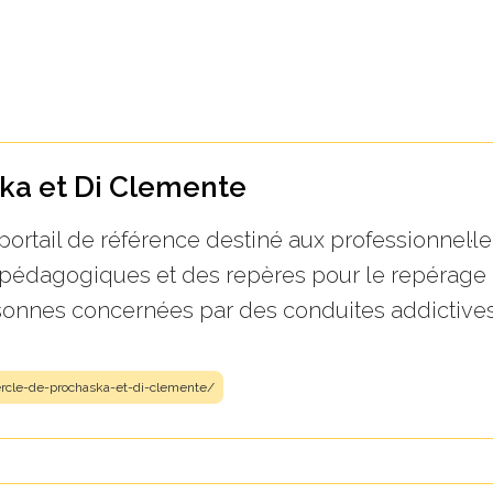
ka et Di Clemente
 portail de référence destiné aux professionnel·l
 pédagogiques et des repères pour le repérage p
nnes concernées par des conduites addictives
-cercle-de-prochaska-et-di-clemente/