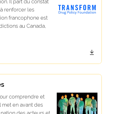
n. Il part du constat
 à renforcer les
ition francophone est
ddictions au Canada,
es
 pour comprendre et
l met en avant des
ination des acteurs et