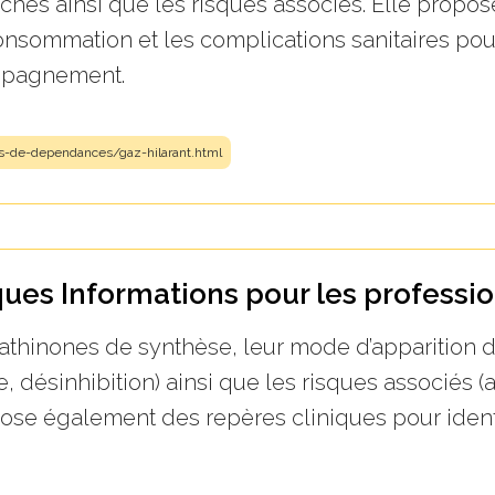
erchés ainsi que les risques associés. Elle prop
nsommation et les complications sanitaires pour
ompagnement.
s-de-dependances/gaz-hilarant.html
ues Informations pour les professio
athinones de synthèse, leur mode d’apparition d
e, désinhibition) ainsi que les risques associés 
pose également des repères cliniques pour identif