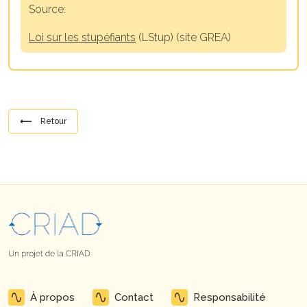
Source:
Loi sur les stupéfiants
(LStup) (site GREA)
⟵
Retour
À propos
Contact
Responsabilité