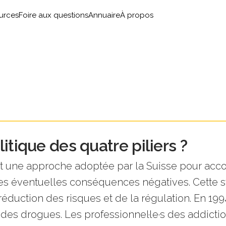
urces
Foire aux questions
Annuaire
À propos
itique des quatre piliers ?
 est une approche adoptée par la Suisse pour a
s éventuelles conséquences négatives. Cette st
réduction des risques et de la régulation. En 199
es drogues. Les professionnel·le·s des addicti